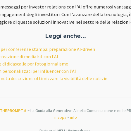
messaggi per investor relations con l'AI offre numerosi vantaggi
engagement degli investitori. Con l'avanzare della tecnologia,
re di queste soluzioni innovative nel settore delle relazioni co
Leggi anche...
 per conferenze stampa: preparazione AI-driven
reazione di media kit con l'AI
e di didascalie per fotogiornalismo
 personalizzati per influencer con l'AI
 meta descrizioni: ottimizzare la visibilità delle notizie
THEPROMPT.it
~ La Guida alla Generative AI nella Comunicazione e nelle P
mappa
~
info
Partner di
NFLU Network
con: