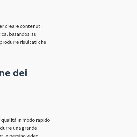
per creare contenuti
ica, basandosi su
produrre risultati che
ne dei
a qualità in modo rapido
odurre una grande
ti e persino video,