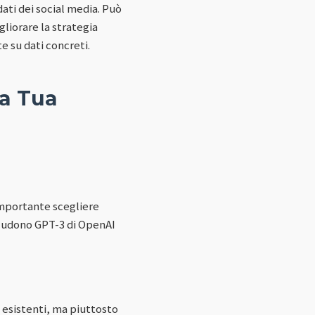
dati dei social media. Può
gliorare la strategia
e su dati concreti.
la Tua
importante scegliere
ncludono GPT-3 di OpenAI
 esistenti, ma piuttosto