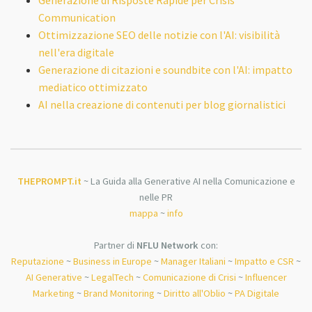
Communication
Ottimizzazione SEO delle notizie con l'AI: visibilità
nell'era digitale
Generazione di citazioni e soundbite con l'AI: impatto
mediatico ottimizzato
AI nella creazione di contenuti per blog giornalistici
THEPROMPT.it
~ La Guida alla Generative AI nella Comunicazione e
nelle PR
mappa
~
info
Partner di
NFLU Network
con:
Reputazione
~
Business in Europe
~
Manager Italiani
~
Impatto e CSR
~
AI Generative
~
LegalTech
~
Comunicazione di Crisi
~
Influencer
Marketing
~
Brand Monitoring
~
Diritto all'Oblio
~
PA Digitale